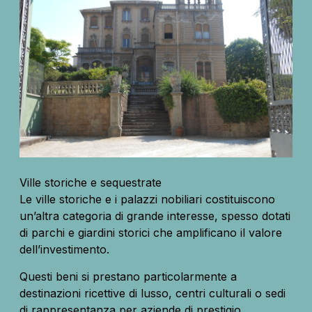
Ville storiche e sequestrate
Le ville storiche e i palazzi nobiliari costituiscono
un’altra categoria di grande interesse, spesso dotati
di parchi e giardini storici che amplificano il valore
dell’investimento.
Questi beni si prestano particolarmente a
destinazioni ricettive di lusso, centri culturali o sedi
di rappresentanza per aziende di prestigio.